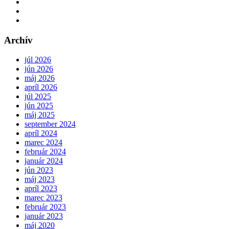
Archív
júl 2026
jún 2026
máj 2026
apríl 2026
júl 2025
jún 2025
máj 2025
september 2024
apríl 2024
marec 2024
február 2024
január 2024
jún 2023
máj 2023
apríl 2023
marec 2023
február 2023
január 2023
máj 2020