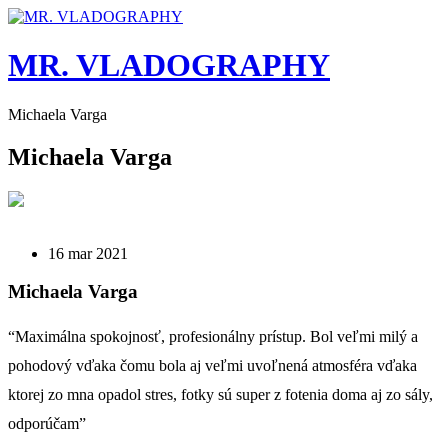
MR. VLADOGRAPHY
Michaela Varga
Michaela Varga
16 mar 2021
Michaela Varga
“Maximálna spokojnosť, profesionálny prístup. Bol veľmi milý a
pohodový vďaka čomu bola aj veľmi uvoľnená atmosféra vďaka
ktorej zo mna opadol stres, fotky sú super z fotenia doma aj zo sály,
odporúčam”