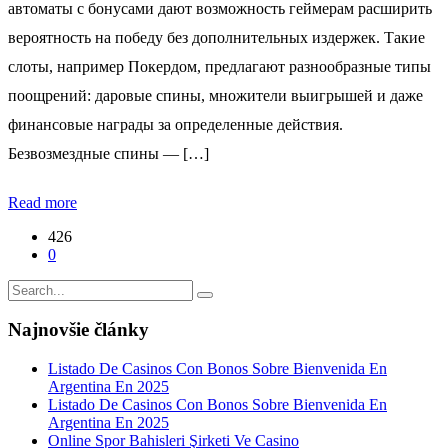
автоматы с бонусами дают возможность геймерам расширить
вероятность на победу без дополнительных издержек. Такие
слоты, например Покердом, предлагают разнообразные типы
поощрений: даровые спины, множители выигрышей и даже
финансовые награды за определенные действия.
Безвозмездные спины — […]
Read more
426
0
Najnovšie články
Listado De Casinos Con Bonos Sobre Bienvenida En
Argentina En 2025
Listado De Casinos Con Bonos Sobre Bienvenida En
Argentina En 2025
Online Spor Bahisleri Şirketi Ve Casino