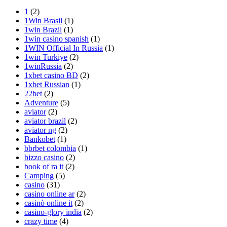
1
(2)
1Win Brasil
(1)
1win Brazil
(1)
1win casino spanish
(1)
1WIN Official In Russia
(1)
1win Turkiye
(2)
1winRussia
(2)
1xbet casino BD
(2)
1xbet Russian
(1)
22bet
(2)
Adventure
(5)
aviator
(2)
aviator brazil
(2)
aviator ng
(2)
Bankobet
(1)
bbrbet colombia
(1)
bizzo casino
(2)
book of ra it
(2)
Camping
(5)
casino
(31)
casino online ar
(2)
casinò online it
(2)
casino-glory india
(2)
crazy time
(4)