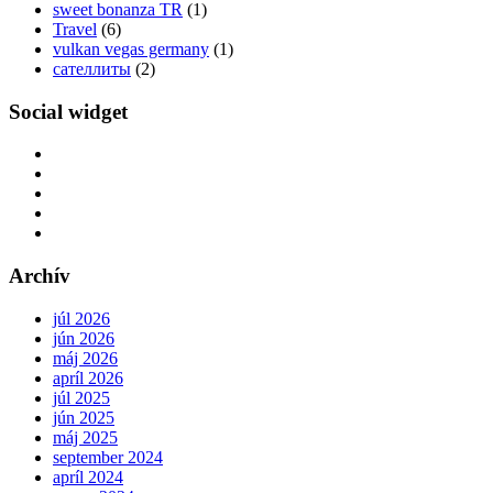
sweet bonanza TR
(1)
Travel
(6)
vulkan vegas germany
(1)
сателлиты
(2)
Social widget
Archív
júl 2026
jún 2026
máj 2026
apríl 2026
júl 2025
jún 2025
máj 2025
september 2024
apríl 2024