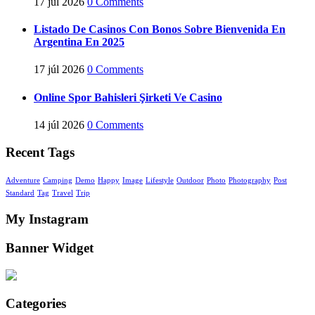
17 júl 2026
0 Comments
Listado De Casinos Con Bonos Sobre Bienvenida En
Argentina En 2025
17 júl 2026
0 Comments
Online Spor Bahisleri Şirketi Ve Casino
14 júl 2026
0 Comments
Recent Tags
Adventure
Camping
Demo
Happy
Image
Lifestyle
Outdoor
Photo
Photography
Post
Standard
Tag
Travel
Trip
My Instagram
Banner Widget
Categories