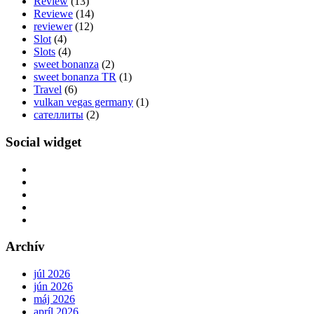
Review
(13)
Reviewe
(14)
reviewer
(12)
Slot
(4)
Slots
(4)
sweet bonanza
(2)
sweet bonanza TR
(1)
Travel
(6)
vulkan vegas germany
(1)
сателлиты
(2)
Social widget
Archív
júl 2026
jún 2026
máj 2026
apríl 2026