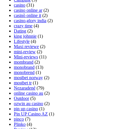
casino
(31)
casino online ar
(2)
casinò online it
(2)
casino-glory india
(2)
crazy time
(4)
Dating
(2)
king johnnie
(1)
Lifestyle
(4)
Maxi reviewe
(2)
mini-review
(2)
Mini-reviews
(11)
mombrand
(2)
monobrand
(13)
monobrend
(1)
mostbet norway
(2)
mostbet tr
(1)
Nezaradené
(79)
online casino au
(2)
Outdoor
(5)
ozwin au casino
(2)
pin up casino
(1)
Pin UP Casino AZ
(1)
pinco
(7)
Plinko
(4)