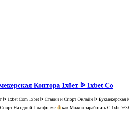
мекерская Контора 1хбет ᐉ 1xbet Co
т ᐉ 1xbet Com 1xbet ᐉ Ставки и Спорт Онлайн ᐉ Букмекерская К
 Спорт На одной Платформе
как Можно заработать С 1xbet%