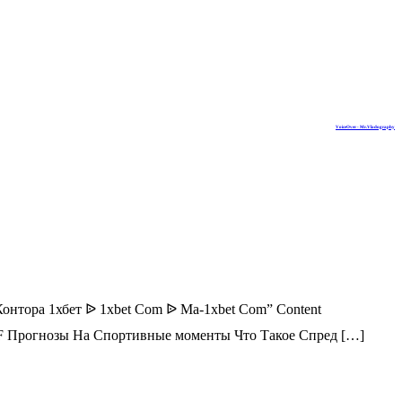
VoiceOver - Mr.Vladography
онтора 1хбет ᐉ 1xbet Com ᐉ Ma-1xbet Com” Content
3F Прогнозы На Спортивные моменты Что Такое Спред […]