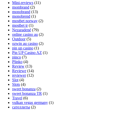
Mini-reviews
(11)
mombrand
(2)
monobrand
(13)
monobrend
(1)
mostbet norway
(2)
mostbet tr
(1)
Nezaradené
(79)
online casino au
(2)
Outdoor
(5)
ozwin au casino
(2)
pin up casino
(1)
Pin UP Casino AZ
(1)
pinco
(7)
Plinko
(4)
Review
(13)
Reviewe
(14)
reviewer
(12)
Slot
(4)
Slots
(4)
sweet bonanza
(2)
sweet bonanza TR
(1)
Travel
(6)
vulkan vegas germany
(1)
сателлиты
(2)