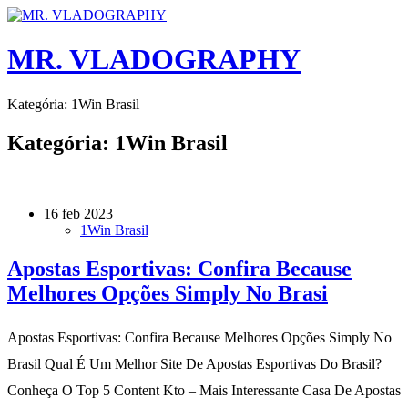
MR. VLADOGRAPHY
Kategória:
1Win Brasil
Kategória:
1Win Brasil
16 feb 2023
1Win Brasil
Apostas Esportivas: Confira Because
Melhores Opções Simply No Brasi
Apostas Esportivas: Confira Because Melhores Opções Simply No
Brasil Qual É Um Melhor Site De Apostas Esportivas Do Brasil?
Conheça O Top 5 Content Kto – Mais Interessante Casa De Apostas