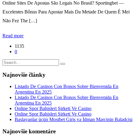
Online Sites De Apostas São Legais No Brasil? Sportingbet —
Excelentes Bônus Para Apostar Mais Da Metade De Quem É Mei
Não Fez The […]
Read more
1135
0
Najnovšie články
Listado De Casinos Con Bonos Sobre Bienvenida En
Argentina En 2025
Listado De Casinos Con Bonos Sobre Bienvenida En
Argentina En 2025
Online Spor Bahisleri Şirketi Ve Casino
Online Spor Bahisleri Şirketi Ve Casino
Başlayanlar üçün Mostbet Giriş və İdman Mərcinin Bələdçisi
Najnovšie komentáre