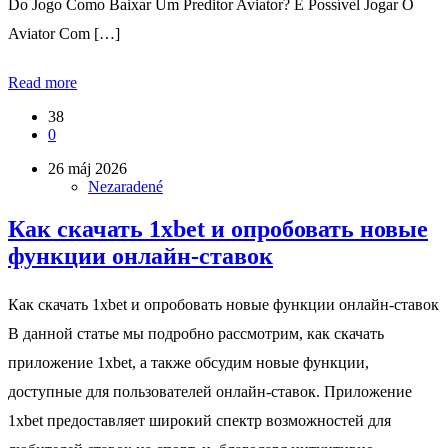
Do Jogo Como Baixar Um Preditor Aviator? É Possível Jogar O
Aviator Com […]
Read more
38
0
26 máj 2026
Nezaradené
Как скачать 1xbet и опробовать новые
функции онлайн-ставок
Как скачать 1xbet и опробовать новые функции онлайн-ставок
В данной статье мы подробно рассмотрим, как скачать
приложение 1xbet, а также обсудим новые функции,
доступные для пользователей онлайн-ставок. Приложение
1xbet предоставляет широкий спектр возможностей для