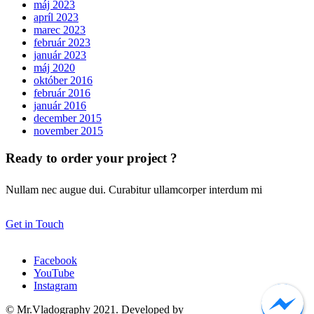
máj 2023
apríl 2023
marec 2023
február 2023
január 2023
máj 2020
október 2016
február 2016
január 2016
december 2015
november 2015
Ready to order
your
project ?
Nullam nec augue dui. Curabitur ullamcorper interdum mi
Get in Touch
Facebook
YouTube
Instagram
© Mr.Vladography 2021. Developed by
Lion Developers