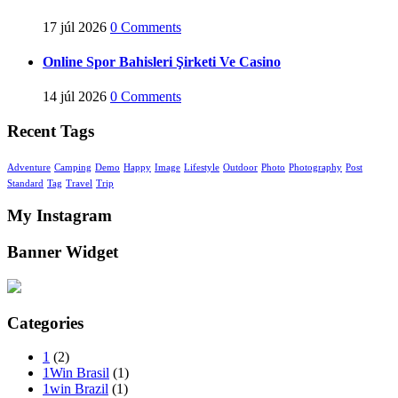
17 júl 2026
0 Comments
Online Spor Bahisleri Şirketi Ve Casino
14 júl 2026
0 Comments
Recent Tags
Adventure
Camping
Demo
Happy
Image
Lifestyle
Outdoor
Photo
Photography
Post
Standard
Tag
Travel
Trip
My Instagram
Banner Widget
Categories
1
(2)
1Win Brasil
(1)
1win Brazil
(1)