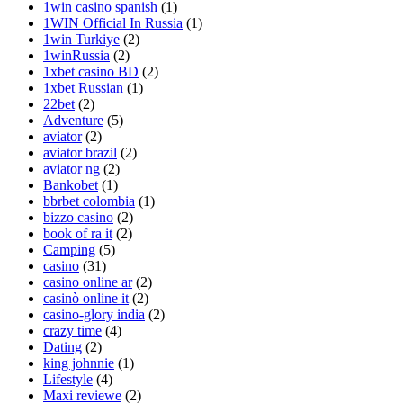
1win casino spanish
(1)
1WIN Official In Russia
(1)
1win Turkiye
(2)
1winRussia
(2)
1xbet casino BD
(2)
1xbet Russian
(1)
22bet
(2)
Adventure
(5)
aviator
(2)
aviator brazil
(2)
aviator ng
(2)
Bankobet
(1)
bbrbet colombia
(1)
bizzo casino
(2)
book of ra it
(2)
Camping
(5)
casino
(31)
casino online ar
(2)
casinò online it
(2)
casino-glory india
(2)
crazy time
(4)
Dating
(2)
king johnnie
(1)
Lifestyle
(4)
Maxi reviewe
(2)